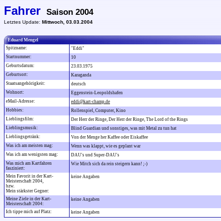
Fahrer
Saison 2004
Letztes Update:
Mittwoch, 03.03.2004
Eduard Mengel
Spitzname:
"Eddi"
Startnummer:
10
Geburtsdatum:
23.03.1975
Geburtsort:
Karaganda
Staatsangehörigkeit:
deutsch
Wohnort:
Eggenstein-Leopoldshafen
eMail-Adresse:
eddi@kart-champ.de
Hobbies:
Rollenspiel, Computer, Kino
Lieblingsfilm:
Der Herr der Ringe, Der Herr der Ringe, The Lord of the Rings
Lieblingsmusik:
Blind Guardian und sonstiges, was mit Metal zu tun hat
Lieblingsgetränk:
Von der Menge her Kaffee oder Eiskaffee
Was ich am meisten mag:
Wenn was klappt, wie es geplant war
Was ich am wenigsten mag:
DAU's und Super-DAU's
Was mich am Kartfahren
Wie Mitch sich da rein steigern kann! ;-)
fasziniert:
Mein Favorit in der Kart-
keine Angaben
Meisterschaft 2004,
bzw.
Mein stärkster Gegner:
Meine Ziele in der Kart-
keine Angaben
Meisterschaft 2004:
Ich tippe mich auf Platz:
keine Angaben